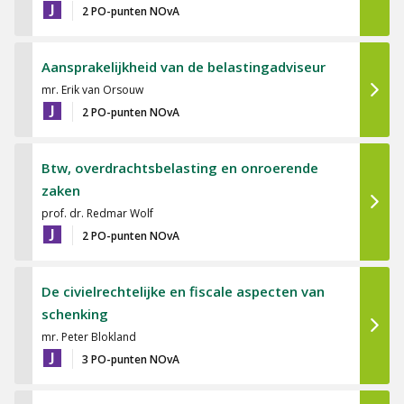
J
2 PO-punten NOvA
Aansprakelijkheid van de belastingadviseur
mr. Erik van Orsouw
J
2 PO-punten NOvA
Btw, overdrachtsbelasting en onroerende
zaken
prof. dr. Redmar Wolf
J
2 PO-punten NOvA
De civielrechtelijke en fiscale aspecten van
schenking
mr. Peter Blokland
J
3 PO-punten NOvA