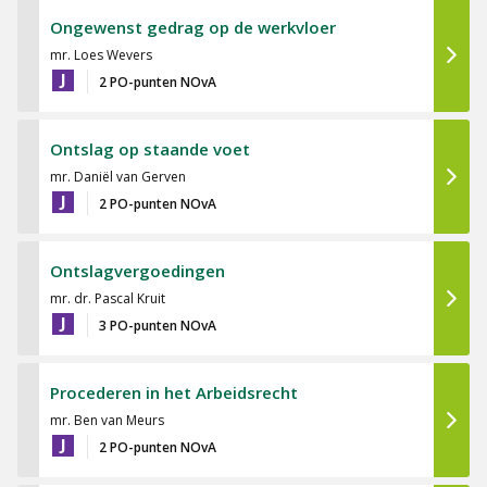
Ongewenst gedrag op de werkvloer
mr. Loes Wevers
J
2 PO-punten NOvA
Ontslag op staande voet
mr. Daniël van Gerven
J
2 PO-punten NOvA
Ontslagvergoedingen
mr. dr. Pascal Kruit
J
3 PO-punten NOvA
Procederen in het Arbeidsrecht
mr. Ben van Meurs
J
2 PO-punten NOvA