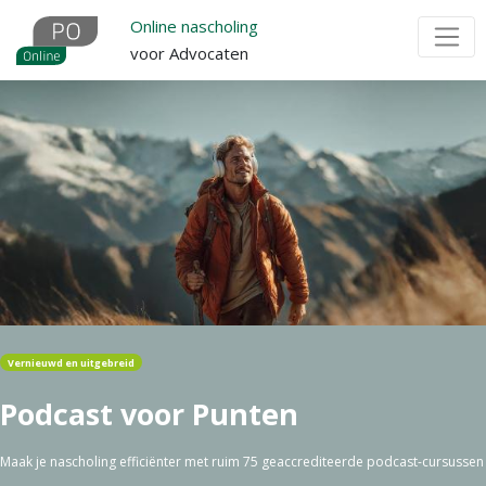
Overslaan
Online nascholing
en
voor Advocaten
naar
de
inhoud
gaan
Vernieuwd en uitgebreid
Podcast voor Punten
Maak je nascholing efficiënter met ruim 75 geaccrediteerde podcast-cursussen