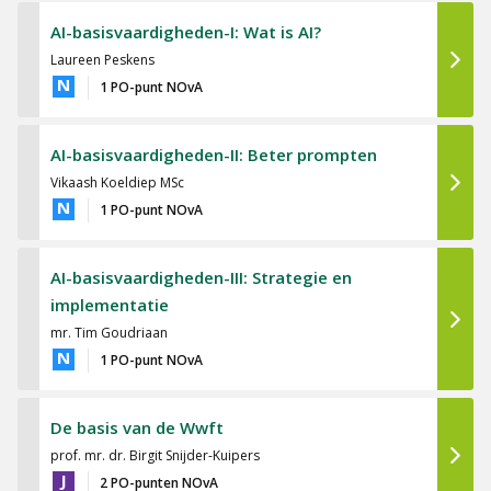
AI-basisvaardigheden-I: Wat is AI?
Laureen Peskens
N
1 PO-punt NOvA
AI-basisvaardigheden-II: Beter prompten
Vikaash Koeldiep MSc
N
1 PO-punt NOvA
AI-basisvaardigheden-III: Strategie en
implementatie
mr. Tim Goudriaan
N
1 PO-punt NOvA
De basis van de Wwft
prof. mr. dr. Birgit Snijder-Kuipers
J
2 PO-punten NOvA