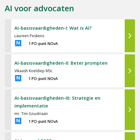
AI voor advocaten
AI-basisvaardigheden-I: Wat is AI?
Laureen Peskens
N
1 PO-punt NOvA
AI-basisvaardigheden-II: Beter prompten
Vikaash Koeldiep MSc
N
1 PO-punt NOvA
AI-basisvaardigheden-III: Strategie en
implementatie
mr. Tim Goudriaan
N
1 PO-punt NOvA