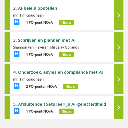
2. AI-beleid opstellen
mr. Tim Goudriaan
N
1 PO-punt NOvA
Nieuw
3. Schrijven en plannen met AI
Shannon van Piekeren, Miroslav Goranov
N
1 PO-punt NOvA
Nieuw
4. Onderzoek, advies en compliance met AI
mr. Tim Goudriaan
N
2 PO-punten NOvA
Nieuw
5. Afsluitende toets leerlijn AI-geletterdheid
N
1 PO-punt NOvA
Nieuw