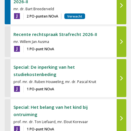
2026-II
mr. dr. Bart Breederveld
J
2 PO-punten NOvA
Verwacht
Recente rechtspraak Strafrecht 2026-II
mr. Willem Jan Ausma
J
1 PO-punt NOvA
Special: De inperking van het
studiekostenbeding
prof. mr. dr. Ruben Houweling, mr. dr. Pascal Kruit
J
1 PO-punt NOvA
Special: Het belang van het kind bij
ontruiming
prof. mr. dr. Ton Liefaard, mr. Elout Korevaar
J
1 PO-punt NOvA