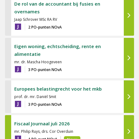
De rol van de accountant bij fusies en
overnames
Jaap Schrover MSc RA RV
J
2 PO-punten NOvA
Eigen woning, echtscheiding, rente en
alimentatie
mr. dr. Mascha Hoogeveen
J
3 PO-punten NOvA
Europees belastingrecht voor het mkb
prof. dr. mr. Daniël Smit
J
3 PO-punten NOvA
Fiscaal Journaal juli 2026
mr. Philip Ruys, drs. Cor Overduin
J