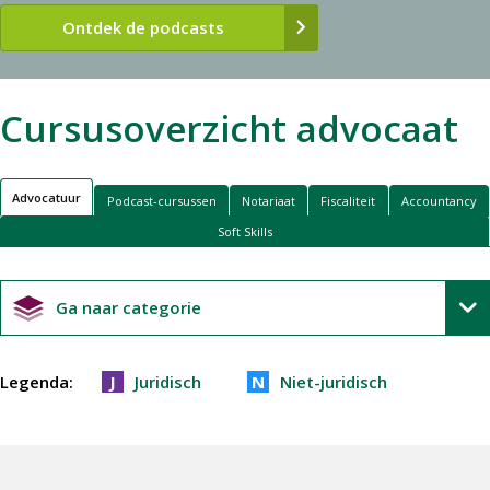
Ontdek de podcasts
Cursusoverzicht advocaat
Advocatuur
Podcast-cursussen
Notariaat
Fiscaliteit
Accountancy
Soft Skills
Ga naar categorie
Legenda
J
Juridisch
N
Niet-juridisch