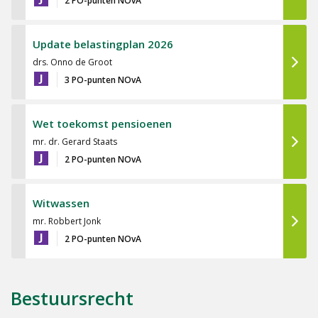
2 PO-punten NOvA
Update belastingplan 2026
drs. Onno de Groot
J
3 PO-punten NOvA
Wet toekomst pensioenen
mr. dr. Gerard Staats
J
2 PO-punten NOvA
Witwassen
mr. Robbert Jonk
J
2 PO-punten NOvA
Bestuursrecht