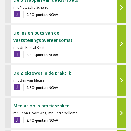
mr. Natascha Schenk
J
2 PO-punten NOvA
De ins en outs van de
vaststellingsovereenkomst
mr. dr. Pascal Kruit
J
3 PO-punten NOvA
De Ziektewet in de praktijk
mr. Ben van Meurs
J
2 PO-punten NOvA
Mediation in arbeidszaken
mr. Leon Hoornweg, mr. Petra Willems
J
2 PO-punten NOvA