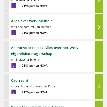
mr. Natascha Schenk
J
2 PO-punten NOvA
Alles over werkloosheid
mr. Erica Wits, mr. Jan Mathies
J
2 PO-punten NOvA
Animo voor risico? Alles over het WGA-
eigenrisicodragerschap
mr. Natascha Schenk
J
2 PO-punten NOvA
Cao-recht
mr. dr. Esther Koot-van der Putte
J
2 PO-punten NOvA
De 5 stappen van de RIV-toets