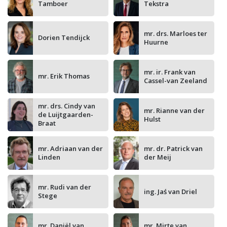
Tamboer
Tekstra
mr. drs. Marloes ter
Dorien Tendijck
Huurne
mr. ir. Frank van
mr. Erik Thomas
Cassel-van Zeeland
mr. drs. Cindy van
mr. Rianne van der
de Luijtgaarden-
Hulst
Braat
mr. Adriaan van der
mr. dr. Patrick van
Linden
der Meij
mr. Rudi van der
ing. Jaś van Driel
Stege
mr. Daniël van
mr. Mirte van