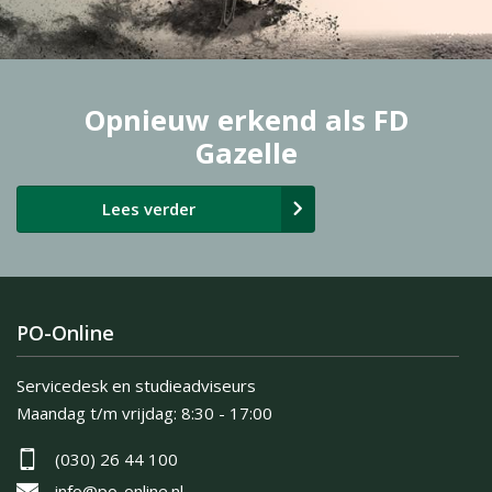
Opnieuw erkend als FD
Gazelle
Lees verder
PO-Online
Servicedesk en studieadviseurs
Maandag t/m vrijdag:
8:30 - 17:00
(030) 26 44 100
info@po-online.nl