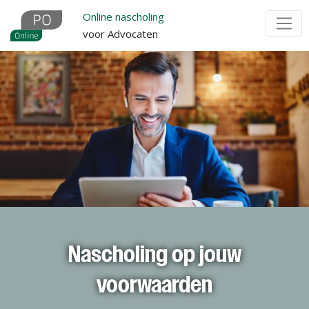
Overslaan
Online nascholing
en
voor Advocaten
naar
de
inhoud
gaan
Nascholing op jouw
voorwaarden