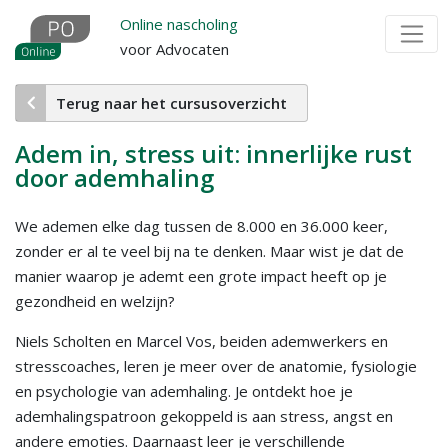
Overslaan
Online nascholing
en
voor Advocaten
naar
de
Terug naar het cursusoverzicht
inhoud
gaan
Adem in, stress uit: innerlijke rust
door ademhaling
We ademen elke dag tussen de 8.000 en 36.000 keer,
zonder er al te veel bij na te denken. Maar wist je dat de
manier waarop je ademt een grote impact heeft op je
gezondheid en welzijn?
Niels Scholten en Marcel Vos, beiden ademwerkers en
stresscoaches, leren je meer over de anatomie, fysiologie
en psychologie van ademhaling. Je ontdekt hoe je
ademhalingspatroon gekoppeld is aan stress, angst en
andere emoties. Daarnaast leer je verschillende