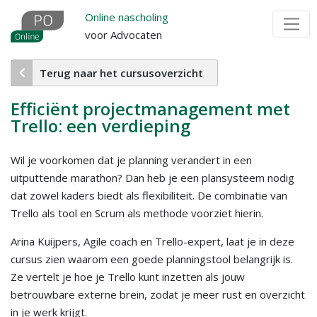
Overslaan
Online nascholing
en
voor Advocaten
naar
de
Terug naar het cursusoverzicht
inhoud
gaan
Efficiënt projectmanagement met
Trello: een verdieping
Wil je voorkomen dat je planning verandert in een
uitputtende marathon? Dan heb je een plansysteem nodig
dat zowel kaders biedt als flexibiliteit. De combinatie van
Trello als tool en Scrum als methode voorziet hierin.
Arina Kuijpers, Agile coach en Trello-expert, laat je in deze
cursus zien waarom een goede planningstool belangrijk is.
Ze vertelt je hoe je Trello kunt inzetten als jouw
betrouwbare externe brein, zodat je meer rust en overzicht
in je werk krijgt.