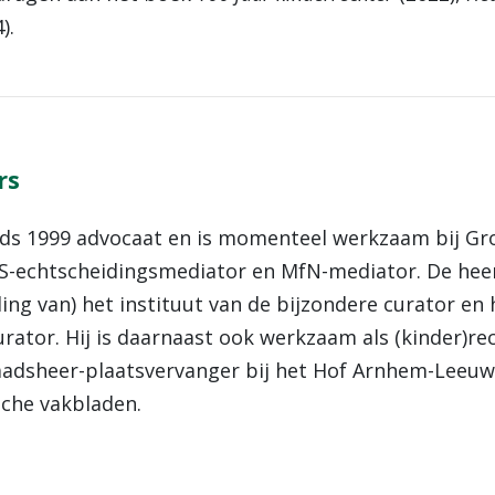
).
rs
sinds 1999 advocaat en is momenteel werkzaam bij G
AS-echtscheidingsmediator en MfN-mediator. De heer 
ling van) het instituut van de bijzondere curator en
urator. Hij is daarnaast ook werkzaam als (kinder)r
adsheer-plaatsvervanger bij het Hof Arnhem-Leeuwa
ische vakbladen.