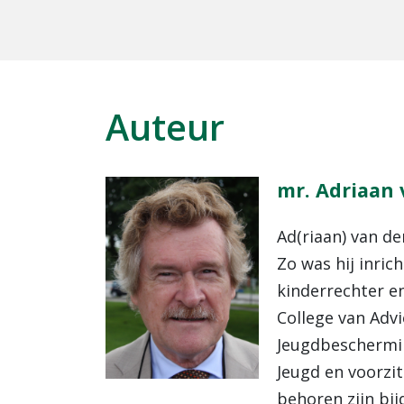
Auteur
mr. Adriaan 
Ad(riaan) van de
Zo was hij inri
kinderrechter en
College van Adv
Jeugdbescherming
Jeugd en voorzit
behoren zijn bi