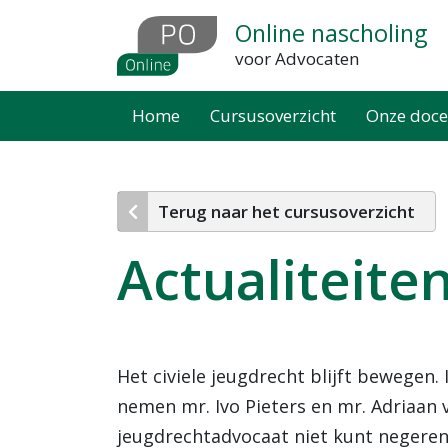
Overslaan
Online nascholing
en
voor Advocaten
naar
de
Home
Cursusoverzicht
Onze doce
inhoud
gaan
Terug naar het cursusoverzicht
Actualiteite
Het civiele jeugdrecht blijft bewegen.
nemen mr. Ivo Pieters en mr. Adriaan v
jeugdrechtadvocaat niet kunt negeren