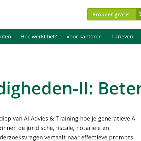
Probeer gratis
nten
Hoe werkt het?
Voor kantoren
Tarieven
digheden-II: Bet
ldiep van AI-Advies & Training hoe je generatieve AI
nen de juridische, fiscale, notariële en
onderzoeksvragen vertaalt naar effectieve prompts