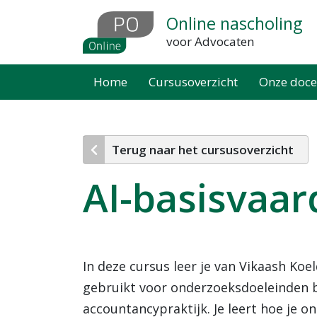
Overslaan
Online nascholing
en
voor Advocaten
naar
de
Home
Cursusoverzicht
Onze doce
inhoud
gaan
Terug naar het cursusoverzicht
AI-basisvaar
In deze cursus leer je van Vikaash Koe
gebruikt voor onderzoeksdoeleinden bin
accountancypraktijk. Je leert hoe je 