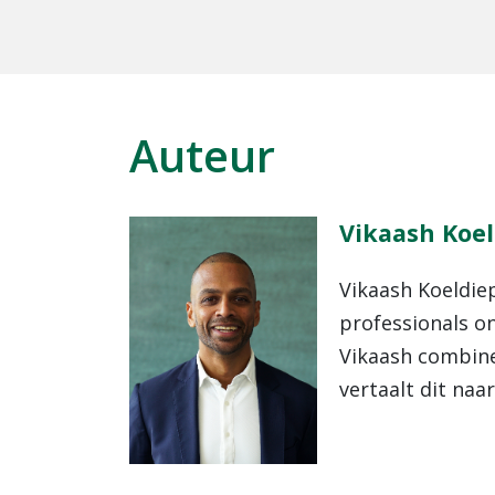
Auteur
Vikaash Koe
Vikaash Koeldiep
professionals on
Vikaash combine
vertaalt dit naa