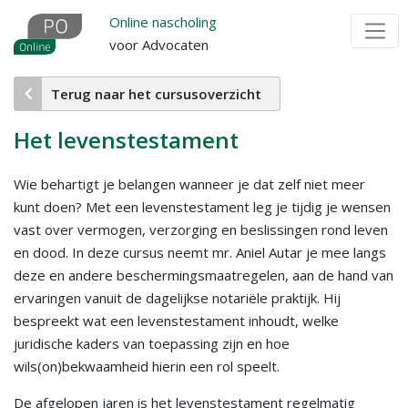
Overslaan
Online nascholing
en
voor Advocaten
naar
de
Terug naar het cursusoverzicht
inhoud
gaan
Het levenstestament
Wie behartigt je belangen wanneer je dat zelf niet meer
kunt doen? Met een levenstestament leg je tijdig je wensen
vast over vermogen, verzorging en beslissingen rond leven
en dood. In deze cursus neemt mr. Aniel Autar je mee langs
deze en andere beschermingsmaatregelen, aan de hand van
ervaringen vanuit de dagelijkse notariële praktijk. Hij
bespreekt wat een levenstestament inhoudt, welke
juridische kaders van toepassing zijn en hoe
wils(on)bekwaamheid hierin een rol speelt.
De afgelopen jaren is het levenstestament regelmatig