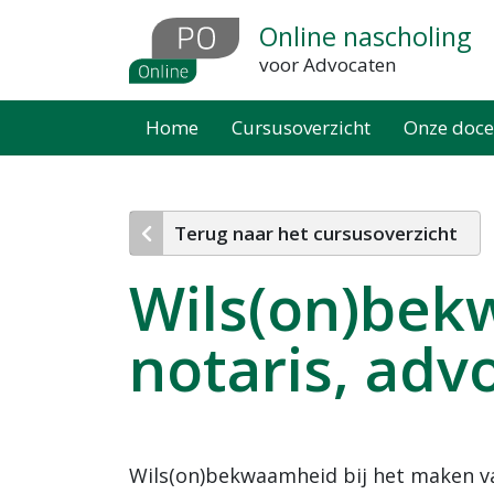
Overslaan
Online nascholing
en
voor Advocaten
naar
de
Home
Cursusoverzicht
Onze doce
inhoud
gaan
Terug naar het cursusoverzicht
Wils(on)bek
notaris, adv
Wils(on)bekwaamheid bij het maken va