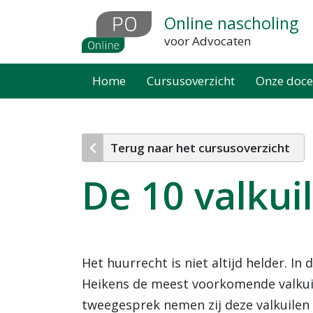
Overslaan
Online nascholing
en
voor Advocaten
naar
de
Home
Cursusoverzicht
Onze doce
inhoud
gaan
Terug naar het cursusoverzicht
De 10 valkui
Het huurrecht is niet altijd helder. In
Heikens de meest voorkomende valkuile
tweegesprek nemen zij deze valkuilen 