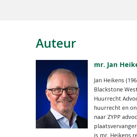
Auteur
mr. Jan Heik
Jan Heikens (196
Blackstone Westb
Huurrecht Advoc
huurrecht en ont
naar ZYPP advoca
plaatsvervanger 
is mr. Heikens r