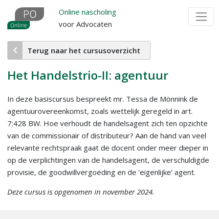
Overslaan
Online nascholing
en
voor Advocaten
naar
de
Terug naar het cursusoverzicht
inhoud
gaan
Het Handelstrio-II: agentuur
In deze basiscursus bespreekt mr. Tessa de Mönnink de
agentuurovereenkomst, zoals wettelijk geregeld in art.
7:428 BW. Hoe verhoudt de handelsagent zich ten opzichte
van de commissionair of distributeur? Aan de hand van veel
relevante rechtspraak gaat de docent onder meer dieper in
op de verplichtingen van de handelsagent, de verschuldigde
provisie, de goodwillvergoeding en de ‘eigenlijke’ agent.
Deze cursus is opgenomen in november 2024.