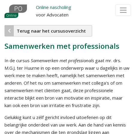
Overslaan
Online nascholing
en
voor Advocaten
naar
de
Terug naar het cursusoverzicht
inhoud
gaan
Samenwerken met professionals
In de cursus
Samenwerken met professionals
gaat mr. drs.
M.G.J. ter Huurne in op een onderwerp waar u dagelijks in uw
werk mee te maken heeft, namelijk het samenwerken met
anderen. Of het nu om samenwerken met collega's of om
samenwerken met cliënten gaat, deze professionele
interactie blijkt een bron van motivatie en inspiratie, maar
kan ook een bron van irritatie en frustratie zijn.
Gelukkig kunt u zélf gericht invloed uitoefenen op dit
belangrijke onderdeel van uw werk. Aan de hand van kennis
over de mechanismen die ten grondslag liggen aan