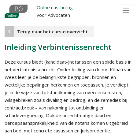
Overslaan
Online nascholing
en
voor Advocaten
naar
de
Terug naar het cursusoverzicht
inhoud
gaan
Inleiding Verbintenissenrecht
Deze cursus biedt (kandidaat-)notarissen een solide basis in
het verbintenissenrecht. Onder leiding van dr. mr. Kiliaan van
Wees leer je de belangrijkste begrippen, bronnen en
wettelijke bepalingen herkennen en toepassen. Je verdiept
je in de wijze van totstandkoming van overeenkomsten,
wilsgebreken zoals dwaling en bedrog, en de remedies bij
contractbreuk – van nakoming tot ontbinding en
schadevergoeding. Ook de onrechtmatige daad en
beroepsaansprakelijkheid van de notaris komen uitgebreid
aan bod, met concrete casussen en jurisprudentie.