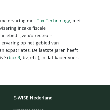
ruime ervaring met
Tax Technology
, met
isering inzake fiscale
miliebedrijven/directeur-
e ervaring op het gebied van
n expatriates. De laatste jaren heeft
vé (
box 3
, bv, etc.); in dat kader voert
E-WISE Nederland