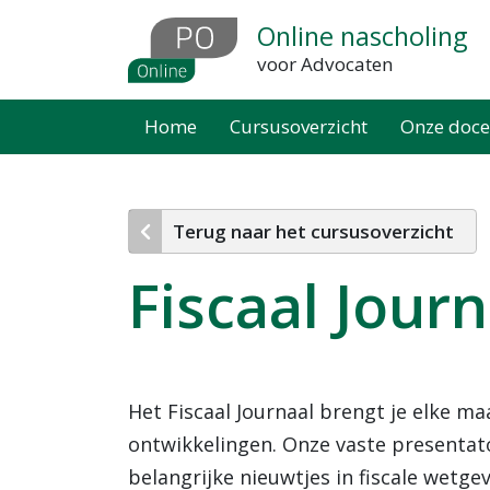
Overslaan
Online nascholing
en
voor Advocaten
naar
de
Home
Cursusoverzicht
Onze doce
inhoud
gaan
Terug naar het cursusoverzicht
Fiscaal Jour
Het Fiscaal Journaal brengt je elke ma
ontwikkelingen. Onze vaste presentato
belangrijke nieuwtjes in fiscale wetgevi