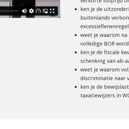
verkorte looptijd o
ken je de uitzonde
buitenlands verbon
excessieflenenregel
weet je waarom na r
volledige BOR word
ken je de fiscale kw
schenking van ab-a
weet je waarom vol
discriminatie naar 
ken je de bewijslas
taxatiewijzers in W