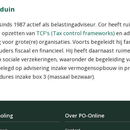
rduin
sinds 1987 actief als belastingadviseur. Cor heeft 
t opzetten van
TCF's (Tax control frameworks)
en adv
 voor grote(re) organisaties. Voorts begeleidt hij fa
ers fiscaal en financieel. Hij heeft daarnaast ruim
 sociale verzekeringen, waaronder de begeleiding va
egelegd op advisering inzake vermogensopbouw in pri
edures inzake box 3 (massaal bezwaar).
oling
Over PO-Online