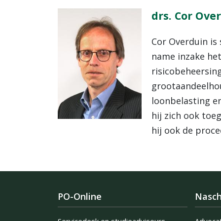
drs. Cor Ove
Cor Overduin is 
name inzake he
risicobeheersing
grootaandeelhoud
loonbelasting en
hij zich ook to
hij ook de proc
PO-Online
Nasch