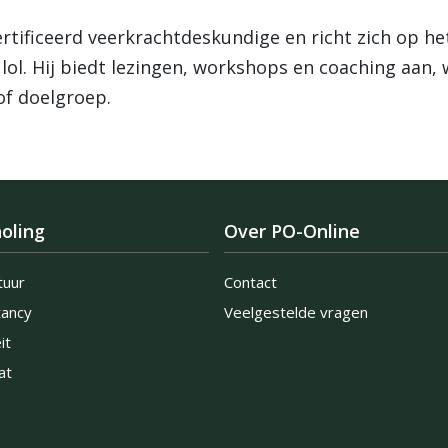
ertificeerd veerkrachtdeskundige en richt zich op h
 lol. Hij biedt lezingen, workshops en coaching aan,
of doelgroep.
oling
Over PO-Online
tuur
Contact
tancy
Veelgestelde vragen
it
at