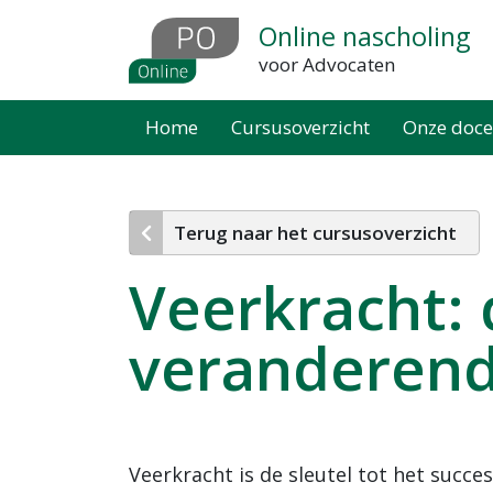
Overslaan
Online nascholing
en
voor Advocaten
naar
de
Home
Cursusoverzicht
Onze doce
inhoud
gaan
Terug naar het cursusoverzicht
Veerkracht: 
veranderend
Veerkracht is de sleutel tot het succ