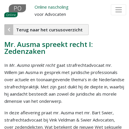
Overslaan
Online nascholing
en
voor Advocaten
naar
de
Terug naar het cursusoverzicht
inhoud
gaan
Mr. Ausma spreekt recht I:
Zedenzaken
In
Mr. Ausma spreekt recht
gaat strafrechtadvocaat mr.
Willem Jan Ausma in gesprek met juridische professionals
over actuele en toonaangevende thema’s in de Nederlandse
strafrechtpraktijk. Met zijn gast duikt hij de diepte in, waarbij
hij aandacht besteedt aan zowel de juridische als morele
dimensie van het onderwerp.
In deze aflevering praat mr. Ausma met mr. Bart Swier,
strafrechtadvocaat bij Vink Veldman & Swier Advocaten,
over zedendelicten. Wat betekent de nieuwe Wet seksuele