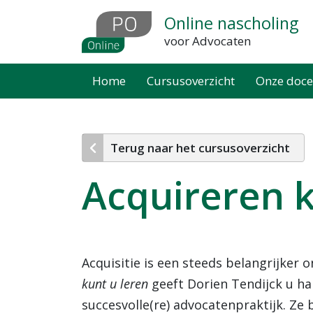
Overslaan
Online nascholing
en
voor Advocaten
naar
de
Home
Cursusoverzicht
Onze doce
inhoud
gaan
Terug naar het cursusoverzicht
Acquireren k
Acquisitie is een steeds belangrijker 
kunt u leren
geeft Dorien Tendijck u h
succesvolle(re) advocatenpraktijk. Ze