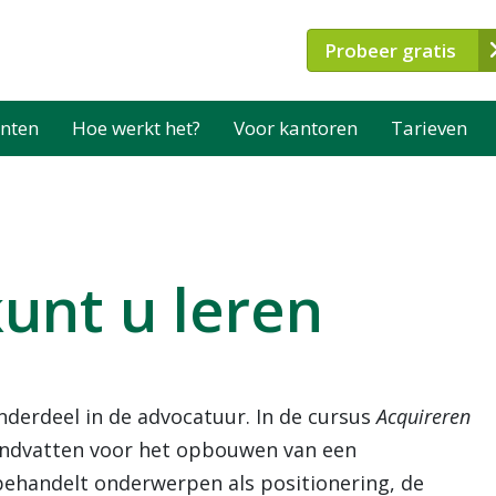
Probeer gratis
nten
Hoe werkt het?
Voor kantoren
Tarieven
unt u leren
onderdeel in de advocatuur. In de cursus
Acquireren
andvatten voor het opbouwen van een
 behandelt onderwerpen als positionering, de