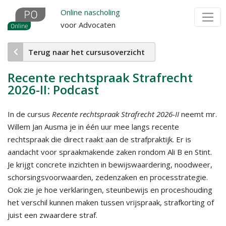
Overslaan
Online nascholing
en
voor Advocaten
naar
de
Terug naar het cursusoverzicht
inhoud
gaan
Recente rechtspraak Strafrecht
2026-II: Podcast
In de cursus
Recente rechtspraak Strafrecht 2026-II
neemt mr.
Willem Jan Ausma je in één uur mee langs recente
rechtspraak die direct raakt aan de strafpraktijk. Er is
aandacht voor spraakmakende zaken rondom Ali B en Stint.
Je krijgt concrete inzichten in bewijswaardering, noodweer,
schorsingsvoorwaarden, zedenzaken en processtrategie.
Ook zie je hoe verklaringen, steunbewijs en proceshouding
het verschil kunnen maken tussen vrijspraak, strafkorting of
juist een zwaardere straf.