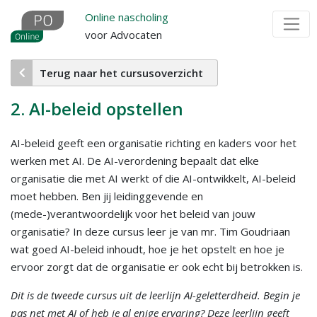
Overslaan
Online nascholing
en
voor Advocaten
naar
de
Terug naar het cursusoverzicht
inhoud
gaan
2. AI-beleid opstellen
AI-beleid geeft een organisatie richting en kaders voor het
werken met AI. De AI-verordening bepaalt dat elke
organisatie die met AI werkt of die AI-ontwikkelt, AI-beleid
moet hebben. Ben jij leidinggevende en
(mede-)verantwoordelijk voor het beleid van jouw
organisatie? In deze cursus leer je van mr. Tim Goudriaan
wat goed AI-beleid inhoudt, hoe je het opstelt en hoe je
ervoor zorgt dat de organisatie er ook echt bij betrokken is.
Dit is de tweede cursus uit de leerlijn AI-geletterdheid. Begin je
pas net met AI of heb je al enige ervaring? Deze leerlijn geeft