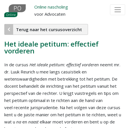
Overslaan
Online nascholing
en
voor Advocaten
naar
de
Terug naar het cursusoverzicht
inhoud
gaan
Het ideale petitum: effectief
vorderen
In de cursus
Het ideale petitum: effectief vorderen
neemt mr.
dr. Luuk Reurich u mee langs casuïstiek en
wetenswaardigheden met betrekking tot het petitum. De
docent behandelt de inrichting van het petitum vanuit het
perspectief van de rechter. U krijgt vuistregels en tips om
het petitum optimaal in te richten aan de hand van
veel recente jurisprudentie. Na het volgen van deze cursus
kent u de juiste manier om het petitum in te richten, weet u
wat u
na
en
naast
elkaar moet vorderen en bent u op de