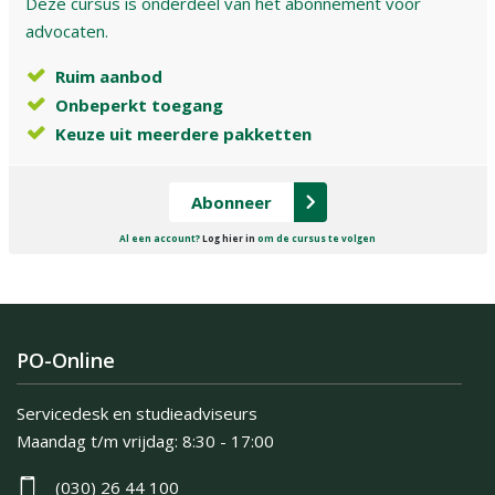
Deze cursus is onderdeel van het abonnement voor
advocaten.
Ruim aanbod
Onbeperkt toegang
Keuze uit meerdere pakketten
Abonneer
Al een account?
Log hier in
om de cursus te volgen
PO-Online
Servicedesk en studieadviseurs
Maandag t/m vrijdag:
8:30 - 17:00
(030) 26 44 100