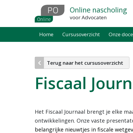
Overslaan
Online nascholing
en
voor Advocaten
naar
de
Home
Cursusoverzicht
Onze doce
inhoud
gaan
Terug naar het cursusoverzicht
Fiscaal Journ
Het Fiscaal Journaal brengt je elke ma
ontwikkelingen. Onze vaste presentato
belangrijke nieuwtjes in fiscale wetgevi