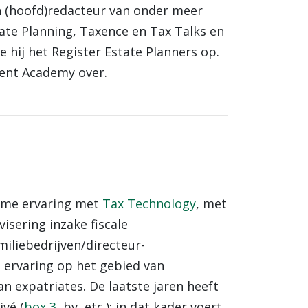
en (hoofd)redacteur van onder meer
tate Planning, Taxence en Tax Talks en
e hij het Register Estate Planners op.
cent Academy over.
ruime ervaring met
Tax Technology
, met
isering inzake fiscale
miliebedrijven/directeur-
e ervaring op het gebied van
n expatriates. De laatste jaren heeft
vé (
box 3
, bv, etc.); in dat kader voert