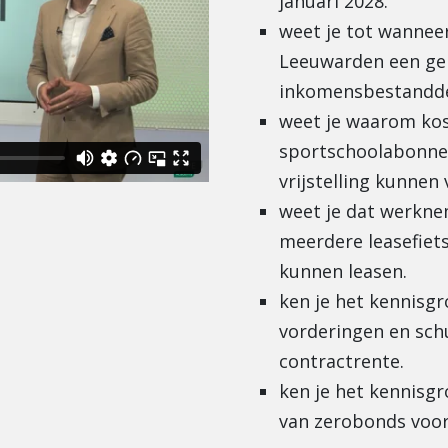
januari 2028.
weet je tot wannee
Leeuwarden een ge
inkomensbestandde
weet je waarom kos
sportschoolabonne
vrijstelling kunnen 
weet je dat werkne
meerdere leasefiets
kunnen leasen.
ken je het kennisg
vorderingen en sch
contractrente.
ken je het kennisg
van zerobonds voor