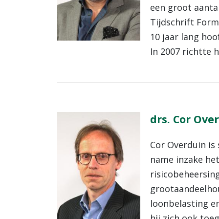
een groot aanta
Tijdschrift Form
10 jaar lang hoo
In 2007 richtte 
drs. Cor Ove
Cor Overduin is 
name inzake he
risicobeheersing
grootaandeelhoud
loonbelasting en
hij zich ook to