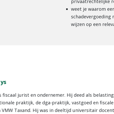
privaatrechtelijke 
weet je waarom ee
schadevergoeding m
wijzen op een relev
uys
is fiscaal jurist en ondernemer. Hij deed als belasti
tionale praktijk, de dga-praktijk, vastgoed en fisca
n VMW Taxand. Hij was in deeltijd universitair docen