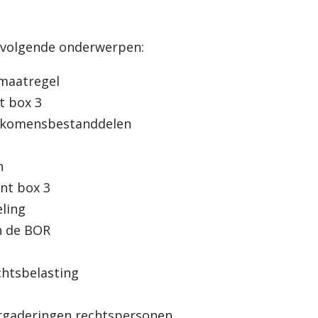
 volgende onderwerpen:
gmaatregel
t box 3
inkomensbestanddelen
n
nt box 3
ling
in de BOR
htsbelasting
ergaderingen rechtspersonen