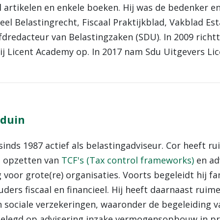
l artikelen en enkele boeken. Hij was de bedenker 
eel Belastingrecht, Fiscaal Praktijkblad, Vakblad Es
fdredacteur van Belastingzaken (SDU). In 2009 richtt
hij Licent Academy op. In 2017 nam Sdu Uitgevers Li
rduin
sinds 1987 actief als belastingadviseur. Cor heeft 
t opzetten van
TCF's (Tax control frameworks)
en adv
 voor grote(re) organisaties. Voorts begeleidt hij fa
ers fiscaal en financieel. Hij heeft daarnaast ruim
 sociale verzekeringen, waaronder de begeleiding va
egelegd op advisering inzake vermogensopbouw in pri