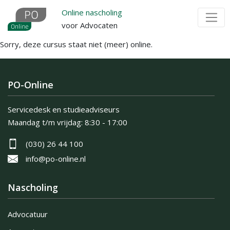
Overslaan
Online nascholing
en
voor Advocaten
naar
Sorry, deze cursus staat niet (meer) online.
de
inhoud
gaan
PO-Online
Servicedesk en studieadviseurs
Maandag t/m vrijdag:
8:30 - 17:00
(030) 26 44 100
info@po-online.nl
Nascholing
Advocatuur