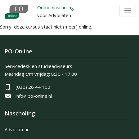
Overslaan
Online nascholing
en
voor Advocaten
naar
Sorry, deze cursus staat niet (meer) online.
de
inhoud
gaan
PO-Online
Servicedesk en studieadviseurs
Maandag t/m vrijdag:
8:30 - 17:00
(030) 26 44 100
info@po-online.nl
Nascholing
Advocatuur