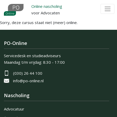
Overslaan
Online nascholing
en
voor Advocaten
naar
Sorry, deze cursus staat niet (meer) online.
de
inhoud
gaan
PO-Online
Servicedesk en studieadviseurs
Maandag t/m vrijdag:
8:30 - 17:00
(030) 26 44 100
info@po-online.nl
Nascholing
Advocatuur