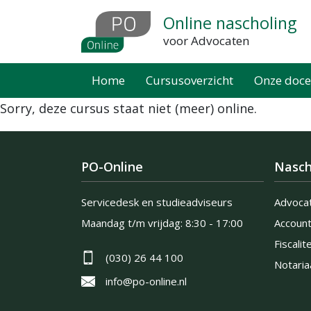
Overslaan
Online nascholing
en
voor Advocaten
naar
de
Home
Cursusoverzicht
Onze doce
inhoud
Sorry, deze cursus staat niet (meer) online.
gaan
PO-Online
Nasch
Servicedesk en studieadviseurs
Advoca
Maandag t/m vrijdag:
8:30 - 17:00
Accoun
Fiscalite
(030) 26 44 100
Notaria
info@po-online.nl