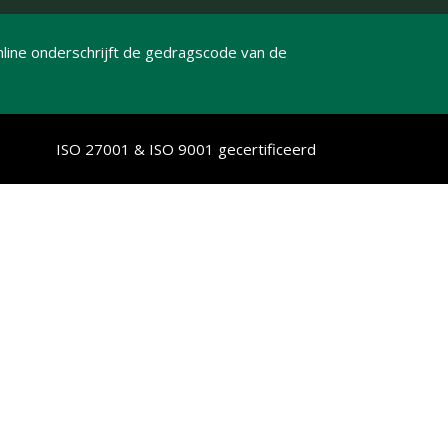
line onderschrijft de gedragscode van de
ISO 27001 & ISO 9001 gecertificeerd