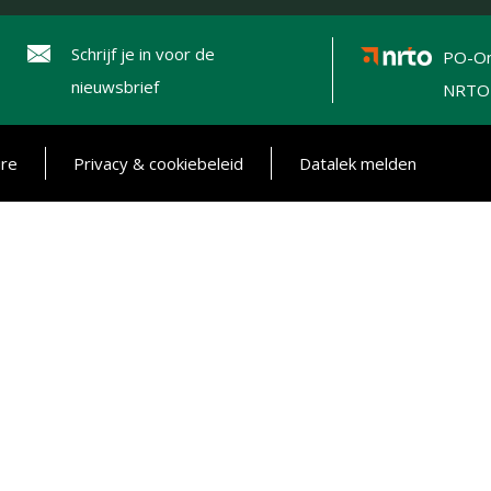
Schrijf je in voor de
PO-On
nieuwsbrief
NRTO
ure
Privacy & cookiebeleid
Datalek melden