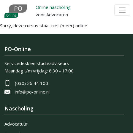
Overslaan
Online nascholing
en
voor Advocaten
naar
Sorry, deze cursus staat niet (meer) online.
de
inhoud
gaan
PO-Online
Servicedesk en studieadviseurs
Maandag t/m vrijdag:
8:30 - 17:00
(030) 26 44 100
info@po-online.nl
Nascholing
Advocatuur