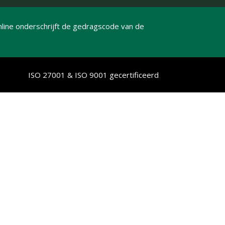
line onderschrijft de gedragscode van de
ISO 27001 & ISO 9001 gecertificeerd