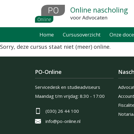
Overslaan
Online nascholing
en
voor Advocaten
naar
de
Home
Cursusoverzicht
Onze doce
inhoud
Sorry, deze cursus staat niet (meer) online.
gaan
PO-Online
Nasch
Servicedesk en studieadviseurs
Advoca
Maandag t/m vrijdag:
8:30 - 17:00
Accoun
Fiscalite
(030) 26 44 100
Notaria
info@po-online.nl