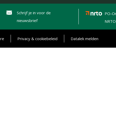
Schrijf je in voor de
PO-On
nieuwsbrief
NRTO
ure
Privacy & cookiebeleid
Datalek melden