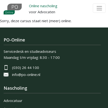
Overslaan
Online nascholing
en
voor Advocaten
naar
Sorry, deze cursus staat niet (meer) online.
de
inhoud
gaan
PO-Online
Servicedesk en studieadviseurs
Maandag t/m vrijdag:
8:30 - 17:00
(030) 26 44 100
info@po-online.nl
Nascholing
Advocatuur