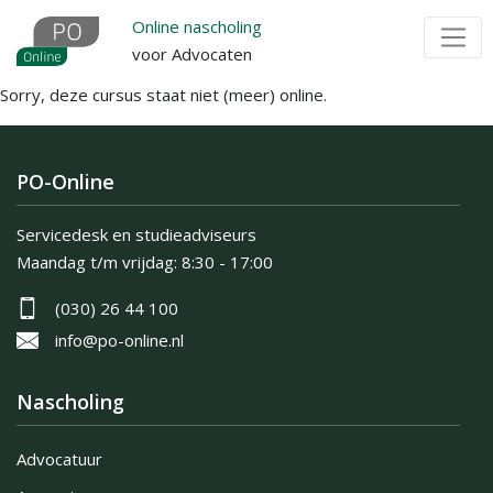
Overslaan
Online nascholing
en
voor Advocaten
naar
Sorry, deze cursus staat niet (meer) online.
de
inhoud
gaan
PO-Online
Servicedesk en studieadviseurs
Maandag t/m vrijdag:
8:30 - 17:00
(030) 26 44 100
info@po-online.nl
Nascholing
Advocatuur