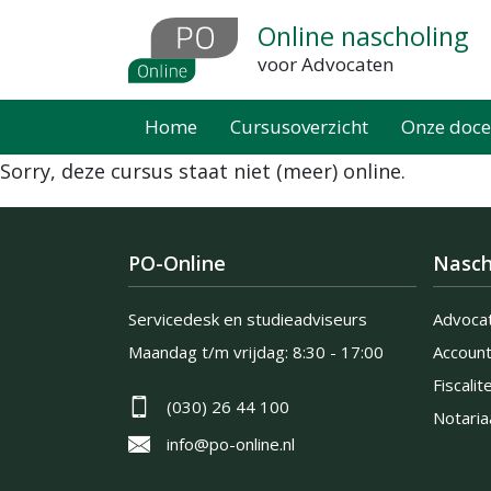
Overslaan
Online nascholing
en
voor Advocaten
naar
de
Home
Cursusoverzicht
Onze doce
inhoud
Sorry, deze cursus staat niet (meer) online.
gaan
PO-Online
Nasch
Servicedesk en studieadviseurs
Advoca
Maandag t/m vrijdag:
8:30 - 17:00
Accoun
Fiscalite
(030) 26 44 100
Notaria
info@po-online.nl