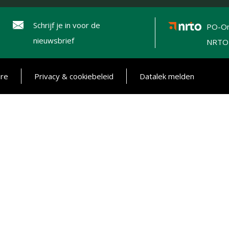
Schrijf je in voor de
PO-On
nieuwsbrief
NRTO
ure
Privacy & cookiebeleid
Datalek melden