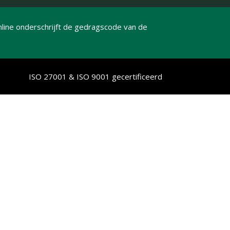
line onderschrijft de gedragscode van de
ISO 27001 & ISO 9001 gecertificeerd