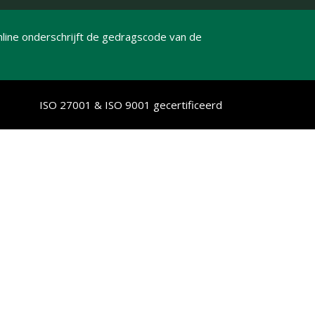
line onderschrijft de gedragscode van de
ISO 27001 & ISO 9001 gecertificeerd