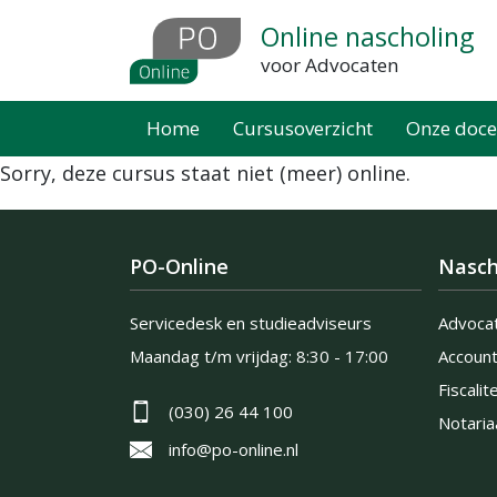
Overslaan
Online nascholing
en
voor Advocaten
naar
de
Home
Cursusoverzicht
Onze doce
inhoud
Sorry, deze cursus staat niet (meer) online.
gaan
PO-Online
Nasch
Servicedesk en studieadviseurs
Advoca
Maandag t/m vrijdag:
8:30 - 17:00
Accoun
Fiscalite
(030) 26 44 100
Notaria
info@po-online.nl