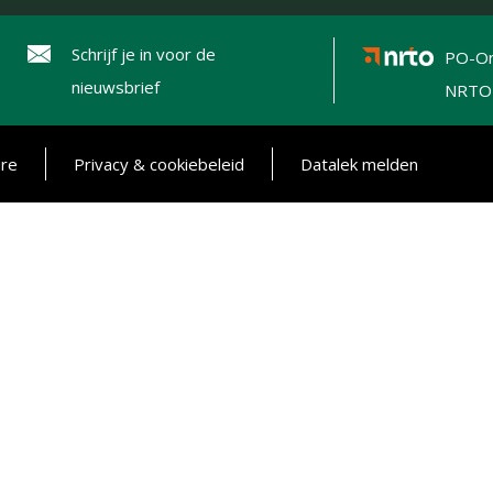
Schrijf je in voor de
PO-On
nieuwsbrief
NRTO
ure
Privacy & cookiebeleid
Datalek melden