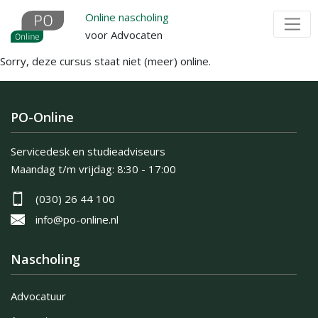
Overslaan
Online nascholing
en
voor Advocaten
naar
Sorry, deze cursus staat niet (meer) online.
de
inhoud
gaan
PO-Online
Servicedesk en studieadviseurs
Maandag t/m vrijdag:
8:30 - 17:00
(030) 26 44 100
info@po-online.nl
Nascholing
Advocatuur