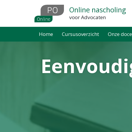
Overslaan
Online nascholing
en
voor Advocaten
naar
de
Home
Cursusoverzicht
Onze doce
inhoud
gaan
Eenvoudig