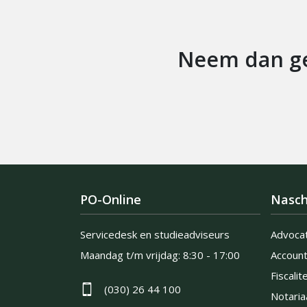
Neem dan ge
PO-Online
Nasch
Servicedesk en studieadviseurs
Advoca
Maandag t/m vrijdag:
8:30 - 17:00
Accoun
Fiscalite
(030) 26 44 100
Notaria