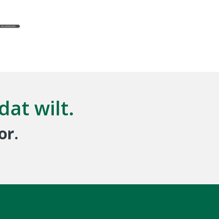
at wilt.
or.