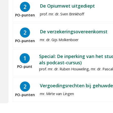
De Opiumwet uitgediept
2
prof. mr. dr. Sven Brinkhoff
PO-punten
De verzekeringsovereenkomst
2
mr. dr. Gijs Molkenboer
PO-punten
Special: De inperking van het st
1
als podcast-cursus)
PO-punt
prof. mr. dr. Ruben Houweling, mr. dr. Pascal
Vergoedingsrechten bij gehuwd
2
mr. Mirte van Lingen
PO-punten