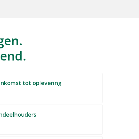
gen.
kend.
nkomst tot oplevering
ndeelhouders